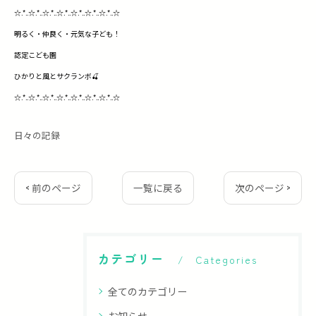
☆.*..☆.*..☆.*..☆.*..☆.*..☆.*..☆.*..☆
明るく・仲良く・元気な子ども！
認定こども園
ひかりと風とサクランボ🍒
☆.*..☆.*..☆.*..☆.*..☆.*..☆.*..☆.*..☆
日々の記録
< 前のページ
一覧に戻る
次のページ >
カテゴリー
Categories
全てのカテゴリー
お知らせ