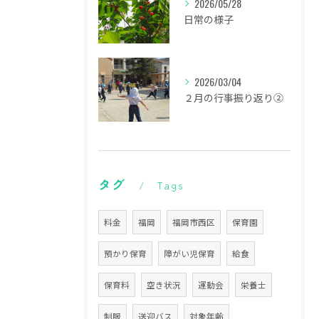
2026/05/28
日常の様子
2026/03/04
２月の行事振り返り②
タグ
Tags
料金
福岡
福岡市西区
保育園
預かり保育
障がい児保育
給食
保育料
空き状況
運動会
栄養士
制服
送迎バス
対象年齢