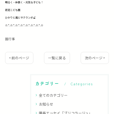
明るく・仲良く・元気な子ども！
認定こども園
ひかりと風とサクランボ🍒
☆.*..☆.*..☆.*..☆.*..☆.*..☆.*..☆.*..☆
園行事
< 前のページ
一覧に戻る
次のページ >
カテゴリー
Categories
全てのカテゴリー
お知らせ
園長エッセイ「ブリコラージュ」