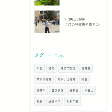
2026/03/04
２月の行事振り返り②
タグ
Tags
料金
福岡
福岡市西区
保育園
預かり保育
障がい児保育
給食
保育料
空き状況
運動会
栄養士
制服
送迎バス
対象年齢