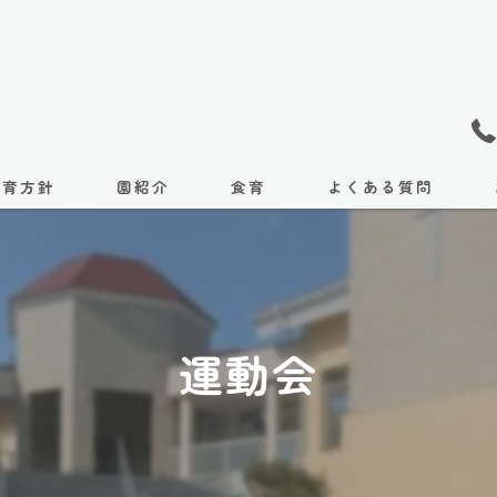
保育方針
園紹介
食育
よくある質問
施設紹介
課外教室
運動会
國友体育教室
サッカークラブ
アクセス