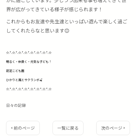
かに過ごしています。少しづつ出来る事も増えてきて世
界が広がってきている様子が感じられます！
これからもお友達や先生達といっぱい遊んで楽しく過ご
してくれたらなと思います😊
☆.*..☆.*..☆.*..☆.*..☆.*..☆.*..☆.*..☆
明るく・仲良く・元気な子ども！
認定こども園
ひかりと風とサクランボ🍒
☆.*..☆.*..☆.*..☆.*..☆.*..☆.*..☆.*..☆
日々の記録
< 前のページ
一覧に戻る
次のページ >