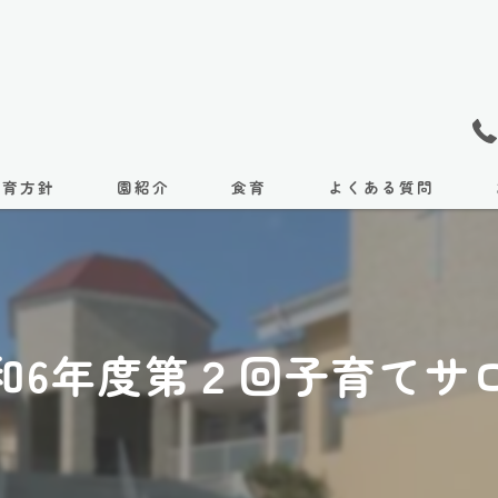
保育方針
園紹介
食育
よくある質問
施設紹介
課外教室
和6年度第２回子育てサ
國友体育教室
サッカークラブ
アクセス