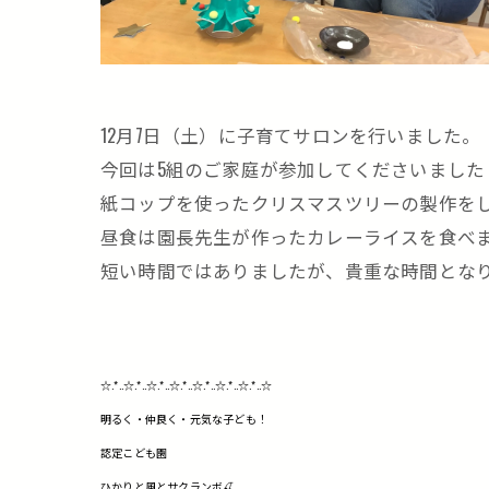
12月7日（土）に子育てサロンを行いました。
今回は5組のご家庭が参加してくださいました
紙コップを使ったクリスマスツリーの製作を
昼食は園長先生が作ったカレーライスを食べま
短い時間ではありましたが、貴重な時間とな
☆.*..☆.*..☆.*..☆.*..☆.*..☆.*..☆.*..☆
明るく・仲良く・元気な子ども！
認定こども園
ひかりと風とサクランボ🍒