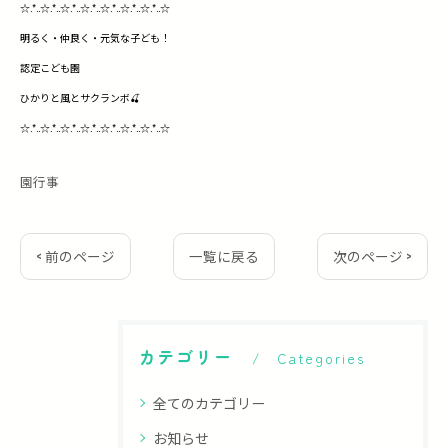
☆.*..☆.*..☆.*..☆.*..☆.*..☆.*..☆.*..☆
明るく・仲良く・元気な子ども！
認定こども園
ひかりと風とサクランボ🍒
☆.*..☆.*..☆.*..☆.*..☆.*..☆.*..☆.*..☆
園行事
< 前のページ
一覧に戻る
次のページ >
カテゴリー
Categories
全てのカテゴリー
お知らせ