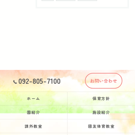
092-805-7100
お問い合わせ
ホーム
保育方針
園紹介
施設紹介
課外教室
國友体育教室