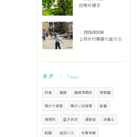
日常の様子
2026/03/04
２月の行事振り返り②
タグ
Tags
料金
福岡
福岡市西区
保育園
預かり保育
障がい児保育
給食
保育料
空き状況
運動会
栄養士
制服
送迎バス
対象年齢